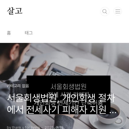
본문 바로가기
살고
홈
태그
카테고리 없음
서울회생법원, 개인회생 절차
에서 전세사기 피해자 지원 강
화
by thank u for living
2025. 3. 15.