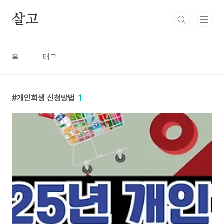
본문 바로가기
살고
홈
태그
개인회생 신청방법
1