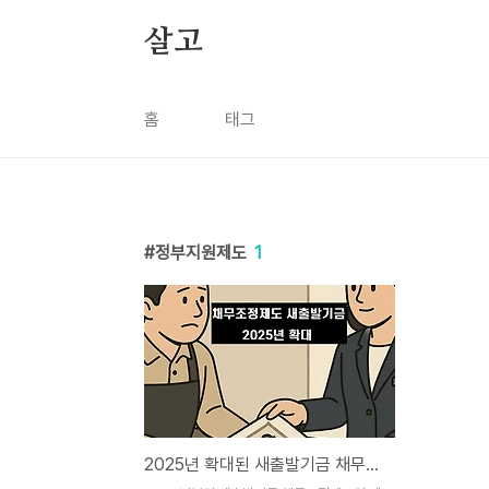
본문 바로가기
살고
홈
태그
정부지원제도
1
2025년 확대된 새출발기금 채무조정제도, 실제 사례로 알아보는 신청 가이드 (협약기관 리스트 포함)