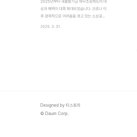
2025년부터 새출발기금 채무조정제도의 대
상과 혜택이 대폭 확대되었습니다. 코로나 이
후 경제적으로 어려움을 겪고 있는 소상공인
과 자영업자들에게 실질적인 재기의 기회를
2025. 3. 31.
제공하는 정부 정책인데요.이 글에서는 제도
요약, 실제 사례, 신청 방법, 협약기관 리스트
까지 한 번에 정리해드릴게요.📌 새출발기금
이란?2020년 4월부터 2024년 11월까지
사업을 했던 소상공인 또는 자영업자라면 신
청 가능한 정부 채무조정 프로그램입니다.📅
대상 기간: 2020.04 ~ 2024.11👤 지원 대
상: 부실차주(3개월 이상 연체) 또는 부실우
려차주(연체 가능성 높음)💳 대출 유형: 사업
자·가계대출 모두 가능 (최대 15억원까지)✅
어떤 혜택을 받을 수 있나요?💰 원금 감면: 최
Designed by 티스토리
대 80~90% (취약계층)📉 금리 인..
© Daum Corp.