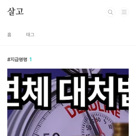
본문 바로가기
살고
홈
태그
지급명령
1