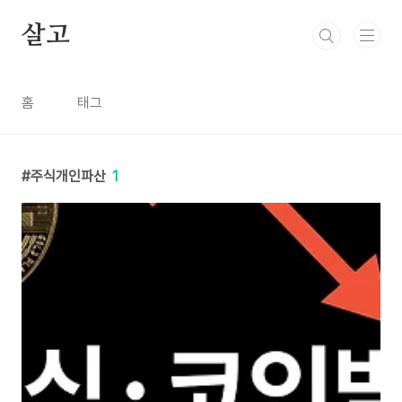
본문 바로가기
살고
홈
태그
주식개인파산
1