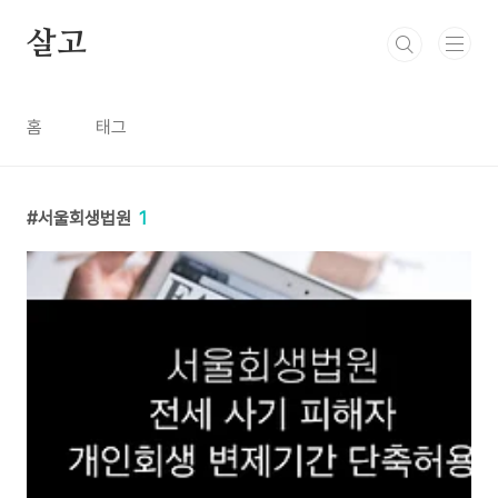
본문 바로가기
살고
홈
태그
서울회생법원
1